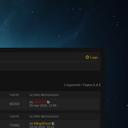
Login
2 argomenti • Pagina
1
di
1
VISITE
ULTIMO MESSAGGIO
da
Asder17
90203
25 mar 2016, 12:08
VISITE
ULTIMO MESSAGGIO
da
Killing4Dead
72060
14 ott 2016, 19:12