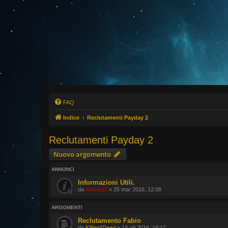
FAQ
Indice
Reclutamenti Payday 2
Reclutamenti Payday 2
Nuovo argomento
ANNUNCI
Informazioni Utili.
da
Asder17
» 25 mar 2016, 12:08
ARGOMENTI
Reclutamento Fabio
da
Killing4Dead
» 14 ott 2016, 19:12