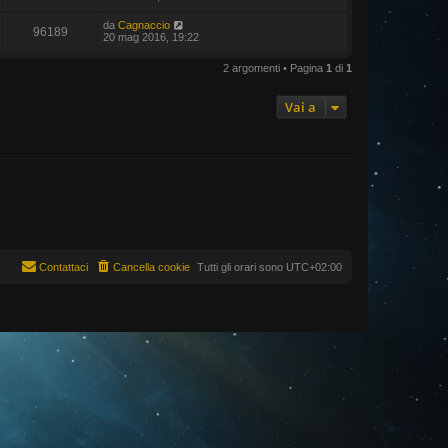
da
Cagnaccio
96189
20 mag 2016, 19:22
2 argomenti • Pagina
1
di
1
Vai a
Contattaci
Cancella cookie
Tutti gli orari sono
UTC+02:00