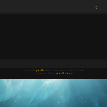
0
Creato da
phpBB
® Forum Software © phpBB Limited
Traduzione Italiana
phpBB-Store.it