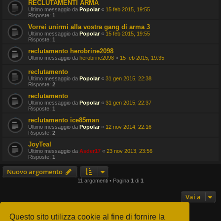
RECLUTAMENTI ARMA
Ultimo messaggio da
Popolar
«
15 feb 2015, 19:55
Risposte:
1
Vorrei unirmi alla vostra gang di arma 3
Ultimo messaggio da
Popolar
«
15 feb 2015, 19:55
Risposte:
1
reclutamento herobrine2098
Ultimo messaggio da
herobrine2098
«
15 feb 2015, 19:35
reclutamento
Ultimo messaggio da
Popolar
«
31 gen 2015, 22:38
Risposte:
2
reclutamento
Ultimo messaggio da
Popolar
«
31 gen 2015, 22:37
Risposte:
1
reclutamento ice85man
Ultimo messaggio da
Popolar
«
12 nov 2014, 22:16
Risposte:
2
JoyTeal
Ultimo messaggio da
Asder17
«
23 nov 2013, 23:56
Risposte:
1
Nuovo argomento
11 argomenti • Pagina
1
di
1
Vai a
Questo sito utilizza cookie al fine di fornire la
PERMESSI FORUM