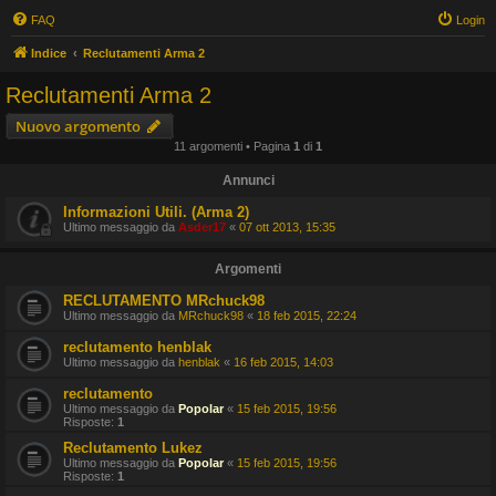
FAQ
Login
Indice
Reclutamenti Arma 2
Reclutamenti Arma 2
Nuovo argomento
11 argomenti • Pagina
1
di
1
Annunci
Informazioni Utili. (Arma 2)
Ultimo messaggio da
Asder17
«
07 ott 2013, 15:35
Argomenti
RECLUTAMENTO MRchuck98
Ultimo messaggio da
MRchuck98
«
18 feb 2015, 22:24
reclutamento henblak
Ultimo messaggio da
henblak
«
16 feb 2015, 14:03
reclutamento
Ultimo messaggio da
Popolar
«
15 feb 2015, 19:56
Risposte:
1
Reclutamento Lukez
Ultimo messaggio da
Popolar
«
15 feb 2015, 19:56
Risposte:
1