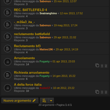
Ultimo messaggio da
Sabenux
«
15 nov 2013, 12:07
Risposte:
3
REC. BATTLEFIELD 4
Ultimo messaggio da
Svatranghino
«
12 nov 2013, 17:52
Risposte:
4
-_m16a3_ita_-
Ultimo messaggio da
Sabenux
«
19 mag 2013, 17:24
Risposte:
3
reclutamento battlefield
Ultimo messaggio da
Sabenux
«
29 apr 2013, 21:02
Risposte:
3
Reclutamento bf3
Ultimo messaggio da
Matteo196
«
29 apr 2013, 14:19
Risposte:
4
Arruolamento
Ultimo messaggio da
Fogarty
«
01 apr 2013, 23:03
Risposte:
14
1
2
Richiesta arruolamento
Ultimo messaggio da
Fogarty
«
14 gen 2013, 15:22
Risposte:
6
A delta force italia
Ultimo messaggio da
Asder17
«
10 ott 2012, 23:22
Risposte:
10
1
2
Nuovo argomento
20 argomenti • Pagina
1
di
1