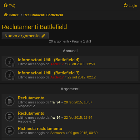
FAQ
Login
Indice
Reclutamenti Battlefield
Reclutamenti Battlefield
Nuovo argomento
20 argomenti • Pagina
1
di
1
Annunci
Informazioni Utili. (Battlefield 4)
Ultimo messaggio da
Asder17
«
08 ott 2013, 13:50
Informazioni Utili. (Battlefield 3)
Ultimo messaggio da
Asder17
«
22 set 2012, 02:12
Argomenti
Reclutamento
Ultimo messaggio da
fra_94
«
28 feb 2015, 18:37
Risposte:
2
Reclutamento
Ultimo messaggio da
fra_94
«
22 feb 2015, 13:54
Risposte:
2
Richiesta reclutamento
Ultimo messaggio da
Santuzzo
«
09 gen 2015, 00:30