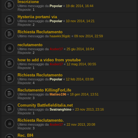
Inscrizione
Ultimo messaggio da
Popolar
«
19 dic 2014, 16:44
Risposte:
1
Hysteriia portami via
Ultimo messaggio da
Popolar
«
10 nov 2014, 14:21
Risposte:
2
Richiesta Reclutamento
Ultimo messaggio da
haawkk36gdc
«
09 nov 2014, 22:59
reclutamento
Ultimo messaggio da
Asder17
«
25 giu 2014, 16:54
Risposte:
2
how to add a video from youtube
Ultimo messaggio da
Asder17
«
12 mag 2014, 00:55
Risposte:
1
Richiesta Reclutamento
Ultimo messaggio da
Popolar
«
12 feb 2014, 03:08
Risposte:
4
Reclutamento KillingForLife
Ultimo messaggio da
Matteo196
«
18 gen 2014, 13:51
Risposte:
3
Comunity Battlefielditalia.net
Ultimo messaggio da
Svatranghino
«
23 nov 2013, 23:16
Risposte:
1
Richiesta Reclutamento.
Ultimo messaggio da
Asder17
«
22 nov 2013, 20:08
Risposte:
3
Rec. Bf4