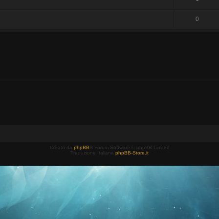
0
Creato da
phpBB
® Forum Software © phpBB Limited
Traduzione Italiana
phpBB-Store.it