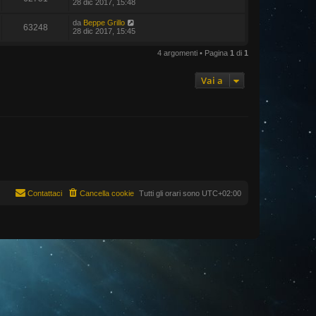
28 dic 2017, 15:48
da
Beppe Grillo
63248
28 dic 2017, 15:45
4 argomenti • Pagina
1
di
1
Vai a
Contattaci
Cancella cookie
Tutti gli orari sono
UTC+02:00