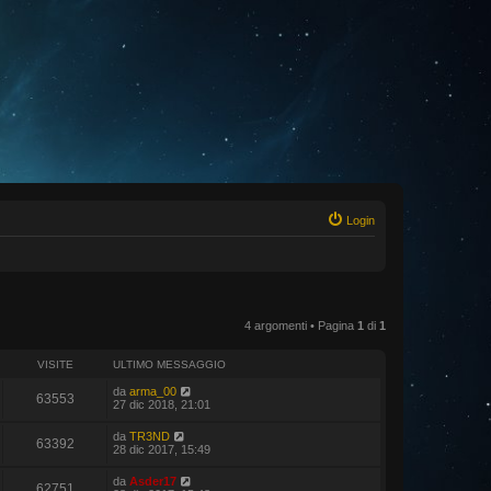
Login
4 argomenti • Pagina
1
di
1
VISITE
ULTIMO MESSAGGIO
da
arma_00
63553
27 dic 2018, 21:01
da
TR3ND
63392
28 dic 2017, 15:49
da
Asder17
62751