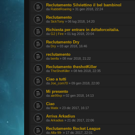
Reclutamento Silviettino il bel bambinol
da
RabbitRoaring
» 31 gen 2018, 22:24
Reclutamento
da
SickTony
» 06 lug 2018, 14:20
Richiesta per entrare in deltaforceitalia.
da
G2 | Fire
» 01 lug 2018, 20:04
Reclutamento Dry
da
Dry
» 03 apr 2018, 16:46
reclutamento
da
benfa
» 08 mar 2018, 21:22
Reclutamento theshotKiller
da
TheShotKiller
» 08 feb 2018, 22:35
Ciao a tutti
da
Joe_com70
» 09 gen 2018, 22:00
Mi presento
da
ale99xp
» 02 gen 2018, 14:13
Ciao
da
Matix
» 23 dic 2017, 16:17
Arriva Arkadius
da
Arkadius
» 21 dic 2017, 22:06
Reclutamento Rocket League
da
Alfa-99-
» 17 dic 2017, 22:01