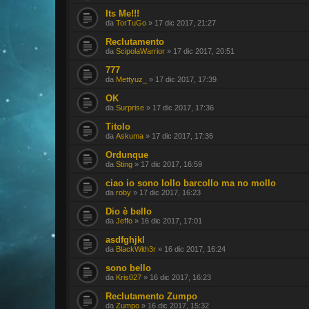
Its Me!!!
da
TorTuGo
» 17 dic 2017, 21:27
Reclutamento
da
ScipolaWarrior
» 17 dic 2017, 20:51
777
da
Mettyuz_
» 17 dic 2017, 17:39
OK
da
Surprise
» 17 dic 2017, 17:36
Titolo
da
Askuma
» 17 dic 2017, 17:36
Ordunque
da
Sting
» 17 dic 2017, 16:59
ciao io sono lollo barcollo ma no mollo
da
roby
» 17 dic 2017, 16:23
Dio è bello
da
Jeffo
» 16 dic 2017, 17:01
asdfghjkl
da
BlackWith3r
» 16 dic 2017, 16:24
sono bello
da
Kris027
» 16 dic 2017, 16:23
Reclutamento Zumpo
da
Zumpo
» 16 dic 2017, 15:32