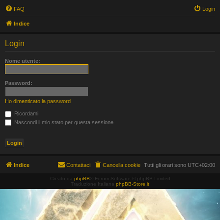
FAQ
Login
Indice
Login
Nome utente:
Password:
Ho dimenticato la password
Ricordami
Nascondi il mio stato per questa sessione
Indice
Contattaci
Cancella cookie
Tutti gli orari sono
UTC+02:00
Creato da
phpBB
® Forum Software © phpBB Limited
Traduzione Italiana
phpBB-Store.it