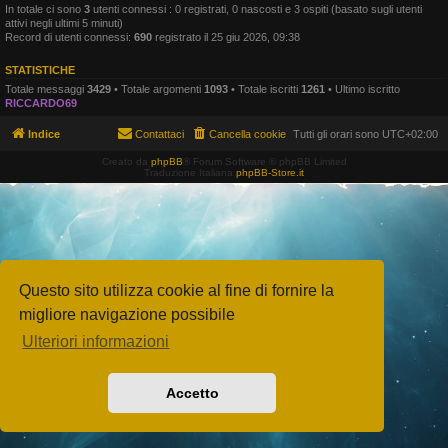
In totale ci sono
3
utenti connessi : 0 registrati, 0 nascosti e 3 ospiti (basato sugli utenti
attivi negli ultimi 5 minuti)
Record di utenti connessi:
690
registrato il 25 giu 2026, 09:38
STATISTICHE
Totale messaggi
3429
• Totale argomenti
1093
• Totale iscritti
1261
• Ultimo iscritto
RICCARDO69
Indice
Contattaci
Cancella cookie
Tutti gli orari sono
UTC+02:00
Creato da
phpBB
® Forum Software © phpBB Limited
Traduzione Italiana
phpBB-Store.it
Questo sito utilizza cookie al fine di fornire la
migliore navigazione possibile
Ulteriori informazioni
Accetto