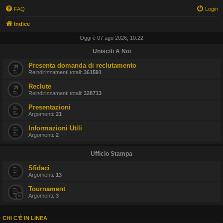
FAQ
Login
Indice
Oggi è 07 ago 2026, 10:22
Unisciti A Noi
Presenta domanda di reclutamento
Reindirizzamenti totali:
361591
Reclute
Reindirizzamenti totali:
328713
Presentazioni
Argomenti:
21
Informazioni Utili
Argomenti:
2
Ufficio Stampa
Sfidaci
Argomenti:
13
Tournament
Argomenti:
3
CHI C’È IN LINEA