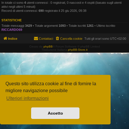
In totale ci sono
4
utenti connessi : 0 registrati, 0 nascosti e 4 ospiti (basato sugli utenti
attivi negli ultimi 5 minuti)
Record di utenti connessi:
690
registrato il 25 giu 2026, 09:38
STATISTICHE
Totale messaggi
3429
• Totale argomenti
1093
• Totale iscritti
1261
• Ultimo iscritto
RICCARDO69
Indice
Contattaci
Cancella cookie
Tutti gli orari sono
UTC+02:00
Creato da
phpBB
® Forum Software © phpBB Limited
Traduzione Italiana
phpBB-Store.it
Questo sito utilizza cookie al fine di fornire la
migliore navigazione possibile
Ulteriori informazioni
Accetto