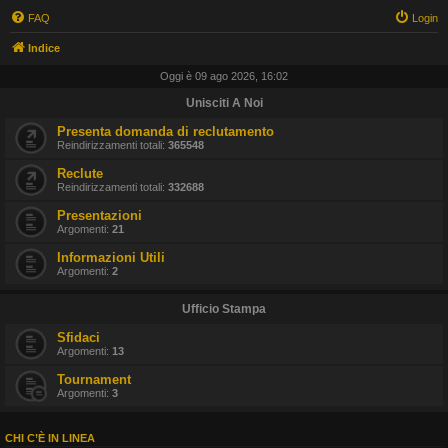
FAQ
Login
Indice
Oggi è 09 ago 2026, 16:02
Unisciti A Noi
Presenta domanda di reclutamento
Reindirizzamenti totali:
365548
Reclute
Reindirizzamenti totali:
332688
Presentazioni
Argomenti:
21
Informazioni Utili
Argomenti:
2
Ufficio Stampa
Sfidaci
Argomenti:
13
Tournament
Argomenti:
3
CHI C’È IN LINEA