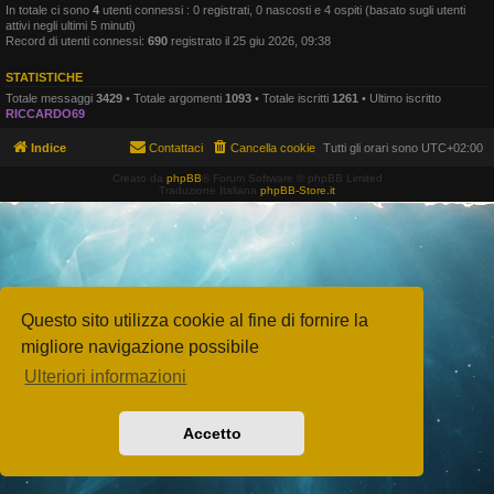
In totale ci sono
4
utenti connessi : 0 registrati, 0 nascosti e 4 ospiti (basato sugli utenti
attivi negli ultimi 5 minuti)
Record di utenti connessi:
690
registrato il 25 giu 2026, 09:38
STATISTICHE
Totale messaggi
3429
• Totale argomenti
1093
• Totale iscritti
1261
• Ultimo iscritto
RICCARDO69
Indice
Contattaci
Cancella cookie
Tutti gli orari sono
UTC+02:00
Creato da
phpBB
® Forum Software © phpBB Limited
Traduzione Italiana
phpBB-Store.it
Questo sito utilizza cookie al fine di fornire la
migliore navigazione possibile
Ulteriori informazioni
Accetto