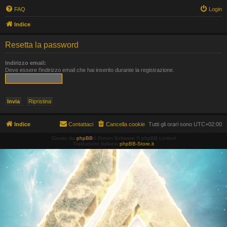
FAQ
Login
Indice
Resetta la password
Indirizzo email:
Deve essere l’indirizzo email che hai inserito durante la registrazione.
Indice
Contattaci
Cancella cookie
Tutti gli orari sono
UTC+02:00
Creato da
phpBB
® Forum Software © phpBB Limited
Traduzione Italiana
phpBB-Store.it