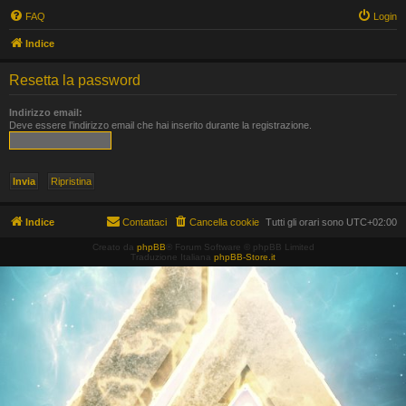
FAQ
Login
Indice
Resetta la password
Indirizzo email:
Deve essere l’indirizzo email che hai inserito durante la registrazione.
Indice
Contattaci
Cancella cookie
Tutti gli orari sono
UTC+02:00
Creato da
phpBB
® Forum Software © phpBB Limited
Traduzione Italiana
phpBB-Store.it