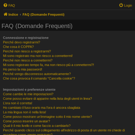
FAQ
Login
Indice
FAQ (Domande Frequenti)
FAQ (Domande Frequenti)
Connessione e registrazione
Perché devo registrarmi?
Che cosa è COPPA?
Perché non riesco a registrarmi?
Mi sono registrato ma non riesco a connettermi!
Perché non riesco a connettermi?
Mi sono registrato tempo fa, ma non riesco più a connettermi?!
Ho perso la mia password!
Perché vengo disconnesso automaticamente?
Che cosa provoca il comando “Cancella cookie”?
Impostazioni e preferenze utente
Come cambio le mie impostazioni?
Come posso evitare di apparire nella lista degli utenti in linea?
L’ora non è corretta!
Ho cambiato il fuso orario ma l’ora è ancora sbagliata
La mia lingua non è nella lista!
Come posso mostrare un’immagine sotto il mio nome utente?
Come posso inserire un avatar?
Qual è il mio livello e come faccio a cambiarlo?
Perché quando clicco sul collegamento all’indirizzo di posta di un utente mi chiede di
accedere come utente registrato?