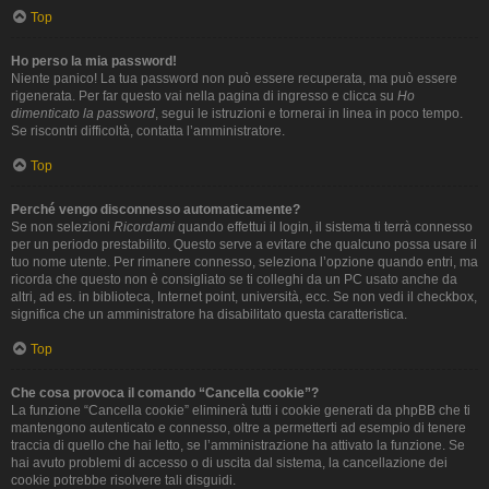
Top
Ho perso la mia password!
Niente panico! La tua password non può essere recuperata, ma può essere
rigenerata. Per far questo vai nella pagina di ingresso e clicca su
Ho
dimenticato la password
, segui le istruzioni e tornerai in linea in poco tempo.
Se riscontri difficoltà, contatta l’amministratore.
Top
Perché vengo disconnesso automaticamente?
Se non selezioni
Ricordami
quando effettui il login, il sistema ti terrà connesso
per un periodo prestabilito. Questo serve a evitare che qualcuno possa usare il
tuo nome utente. Per rimanere connesso, seleziona l’opzione quando entri, ma
ricorda che questo non è consigliato se ti colleghi da un PC usato anche da
altri, ad es. in biblioteca, Internet point, università, ecc. Se non vedi il checkbox,
significa che un amministratore ha disabilitato questa caratteristica.
Top
Che cosa provoca il comando “Cancella cookie”?
La funzione “Cancella cookie” eliminerà tutti i cookie generati da phpBB che ti
mantengono autenticato e connesso, oltre a permetterti ad esempio di tenere
traccia di quello che hai letto, se l’amministrazione ha attivato la funzione. Se
hai avuto problemi di accesso o di uscita dal sistema, la cancellazione dei
cookie potrebbe risolvere tali disguidi.