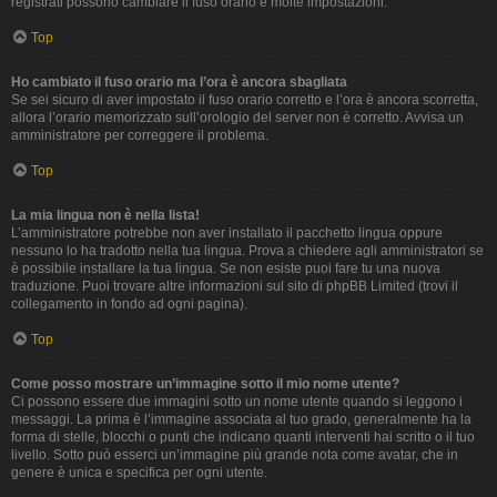
registrati possono cambiare il fuso orario e molte impostazioni.
Top
Ho cambiato il fuso orario ma l’ora è ancora sbagliata
Se sei sicuro di aver impostato il fuso orario corretto e l’ora è ancora scorretta,
allora l’orario memorizzato sull’orologio del server non è corretto. Avvisa un
amministratore per correggere il problema.
Top
La mia lingua non è nella lista!
L’amministratore potrebbe non aver installato il pacchetto lingua oppure
nessuno lo ha tradotto nella tua lingua. Prova a chiedere agli amministratori se
è possibile installare la tua lingua. Se non esiste puoi fare tu una nuova
traduzione. Puoi trovare altre informazioni sul sito di phpBB Limited (trovi il
collegamento in fondo ad ogni pagina).
Top
Come posso mostrare un’immagine sotto il mio nome utente?
Ci possono essere due immagini sotto un nome utente quando si leggono i
messaggi. La prima è l’immagine associata al tuo grado, generalmente ha la
forma di stelle, blocchi o punti che indicano quanti interventi hai scritto o il tuo
livello. Sotto può esserci un’immagine più grande nota come avatar, che in
genere è unica e specifica per ogni utente.