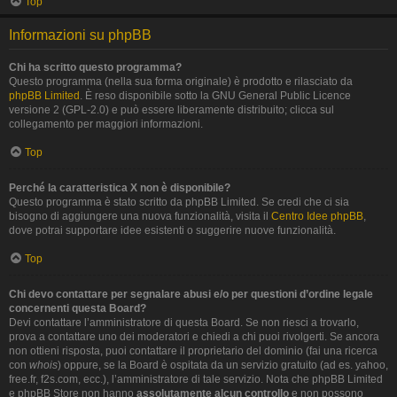
Top
Informazioni su phpBB
Chi ha scritto questo programma?
Questo programma (nella sua forma originale) è prodotto e rilasciato da
phpBB Limited
. È reso disponibile sotto la GNU General Public Licence
versione 2 (GPL-2.0) e può essere liberamente distribuito; clicca sul
collegamento per maggiori informazioni.
Top
Perché la caratteristica X non è disponibile?
Questo programma è stato scritto da phpBB Limited. Se credi che ci sia
bisogno di aggiungere una nuova funzionalità, visita il
Centro Idee phpBB
,
dove potrai supportare idee esistenti o suggerire nuove funzionalità.
Top
Chi devo contattare per segnalare abusi e/o per questioni d’ordine legale
concernenti questa Board?
Devi contattare l’amministratore di questa Board. Se non riesci a trovarlo,
prova a contattare uno dei moderatori e chiedi a chi puoi rivolgerti. Se ancora
non ottieni risposta, puoi contattare il proprietario del dominio (fai una ricerca
con
whois
) oppure, se la Board è ospitata da un servizio gratuito (ad es. yahoo,
free.fr, f2s.com, ecc.), l’amministratore di tale servizio. Nota che phpBB Limited
e phpBB Store non hanno
assolutamente alcun controllo
e non possono