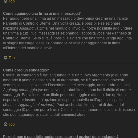
Top
Come aggiungo una firma ai miei messaggi?
Per aggiungere una firma ad un messaggio devi prima crearne una tramite il
Pannello di Controllo Utente. Una volta creata, è possibile selezionare
l’opzione
Aggiungi la firma
nel modulo di invio. È inoltre possibile aggiungere
una firma a tutti i tuoi messaggi selezionando l’apposita voce nel Pannello di
Controllo Utente. Se lo si fa, è possibile evitare che una firma venga aggiunta
ai singoli messaggi deselezionando la casella per aggiungere la firma
all’interno del modulo di invio.
Top
Come creo un sondaggio?
Creare un sondaggio è facile: quando inizi un nuovo argomento (o quando
modifichi il primo messaggio di un argomento, se ti è permesso) dovresti
vedere, sotto lo spazio per l’inserimento del messaggio, un riquadro dal titolo
Aggiungi sondaggio
(se non lo vedi, probabilmente non hai il diritto di creare
sondaggi). Basta inserire un titolo per il sondaggio e almeno due opzioni di
risposta (per inserire un’opzione di risposta, scrivila nell’apposito spazio e
clicca su
Aggiungi un’opzione
). Puoi anche stabilire i giorni di durata del
sondaggio (0 per non porre limiti). C’è un limite al numero di opzioni di risposta
che puoi aggiungere, stabilito dall’amministratore.
Top
Perché non è possibile aggiungere ulteriori opzioni del sondaggio?