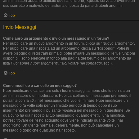
amministratori abbiano abilitato questa funzione). Questo serve a prevenire un
uso scorretto o malevolo del sistema di posta da parte di utenti anonimi.
Top
Invio Messaggi
Come apro un argomento o invio un messaggio in un forum?
Per pubblicare un nuovo argomento in un forum, clicca su “Nuovo argomento”.
Per pubblicare una risposta ad un argomento, clicca su “Rispondi”. Potresti
avere bisogno di registrarti prima di poter inviare un messaggio: le tue funzioni
disponibili sono elencate in fondo alla pagina del forum o dell’argomento (la
lista
Puoi aprire nuovi argomenti
,
Puoi votare nei sondaggi
, ecc.).
Top
Come modifico o cancello un messaggio?
Puoi modificare o cancellare solo i tuoi messaggi, a meno che tu non sia un
amministratore o un moderatore. Puoi cancellare un messaggio premendo il
pulsante con la «X» nel messaggio che vuoi eliminare. Puoi modificare un
messaggio (a volte solo per un limitato periodo di tempo dopo il suo
inserimento) premendo il pulsante
modifica
nel messaggio in questione. Se
qualcuno ha già risposto al tuo messaggio, quando effettui una modifica,
potresti trovare del testo aggiunto dove viene indicato quante volte l’hai
modificato. Un utente normale, generalmente, non può cancellare un
messaggio dopo che qualcuno ha risposto.