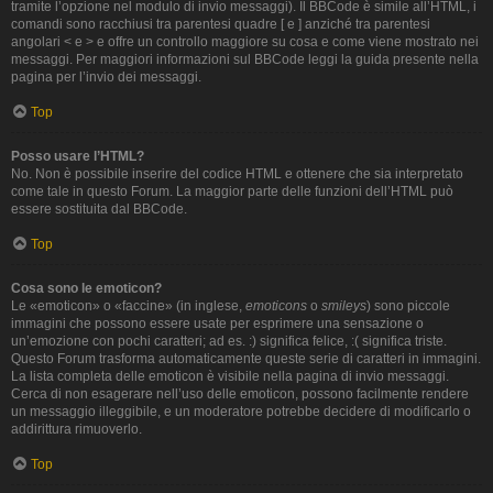
tramite l’opzione nel modulo di invio messaggi). Il BBCode è simile all’HTML, i
comandi sono racchiusi tra parentesi quadre [ e ] anziché tra parentesi
angolari < e > e offre un controllo maggiore su cosa e come viene mostrato nei
messaggi. Per maggiori informazioni sul BBCode leggi la guida presente nella
pagina per l’invio dei messaggi.
Top
Posso usare l’HTML?
No. Non è possibile inserire del codice HTML e ottenere che sia interpretato
come tale in questo Forum. La maggior parte delle funzioni dell’HTML può
essere sostituita dal BBCode.
Top
Cosa sono le emoticon?
Le «emoticon» o «faccine» (in inglese,
emoticons
o
smileys
) sono piccole
immagini che possono essere usate per esprimere una sensazione o
un’emozione con pochi caratteri; ad es. :) significa felice, :( significa triste.
Questo Forum trasforma automaticamente queste serie di caratteri in immagini.
La lista completa delle emoticon è visibile nella pagina di invio messaggi.
Cerca di non esagerare nell’uso delle emoticon, possono facilmente rendere
un messaggio illeggibile, e un moderatore potrebbe decidere di modificarlo o
addirittura rimuoverlo.
Top