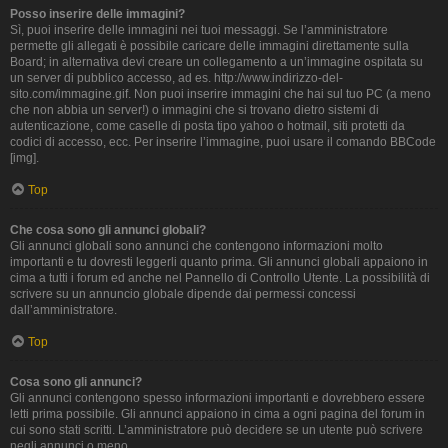
Posso inserire delle immagini?
Sì, puoi inserire delle immagini nei tuoi messaggi. Se l’amministratore
permette gli allegati è possibile caricare delle immagini direttamente sulla
Board; in alternativa devi creare un collegamento a un’immagine ospitata su
un server di pubblico accesso, ad es. http://www.indirizzo-del-
sito.com/immagine.gif. Non puoi inserire immagini che hai sul tuo PC (a meno
che non abbia un server!) o immagini che si trovano dietro sistemi di
autenticazione, come caselle di posta tipo yahoo o hotmail, siti protetti da
codici di accesso, ecc. Per inserire l’immagine, puoi usare il comando BBCode
[img].
Top
Che cosa sono gli annunci globali?
Gli annunci globali sono annunci che contengono informazioni molto
importanti e tu dovresti leggerli quanto prima. Gli annunci globali appaiono in
cima a tutti i forum ed anche nel Pannello di Controllo Utente. La possibilità di
scrivere su un annuncio globale dipende dai permessi concessi
dall’amministratore.
Top
Cosa sono gli annunci?
Gli annunci contengono spesso informazioni importanti e dovrebbero essere
letti prima possibile. Gli annunci appaiono in cima a ogni pagina del forum in
cui sono stati scritti. L’amministratore può decidere se un utente può scrivere
negli annunci o meno.