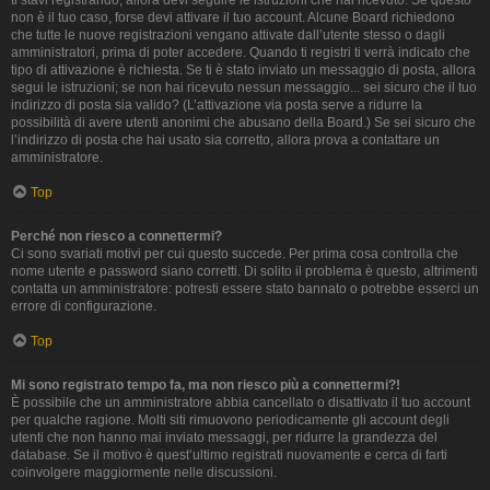
ti stavi registrando, allora devi seguire le istruzioni che hai ricevuto. Se questo
non è il tuo caso, forse devi attivare il tuo account. Alcune Board richiedono
che tutte le nuove registrazioni vengano attivate dall’utente stesso o dagli
amministratori, prima di poter accedere. Quando ti registri ti verrà indicato che
tipo di attivazione è richiesta. Se ti è stato inviato un messaggio di posta, allora
segui le istruzioni; se non hai ricevuto nessun messaggio... sei sicuro che il tuo
indirizzo di posta sia valido? (L’attivazione via posta serve a ridurre la
possibilità di avere utenti anonimi che abusano della Board.) Se sei sicuro che
l’indirizzo di posta che hai usato sia corretto, allora prova a contattare un
amministratore.
Top
Perché non riesco a connettermi?
Ci sono svariati motivi per cui questo succede. Per prima cosa controlla che
nome utente e password siano corretti. Di solito il problema è questo, altrimenti
contatta un amministratore: potresti essere stato bannato o potrebbe esserci un
errore di configurazione.
Top
Mi sono registrato tempo fa, ma non riesco più a connettermi?!
È possibile che un amministratore abbia cancellato o disattivato il tuo account
per qualche ragione. Molti siti rimuovono periodicamente gli account degli
utenti che non hanno mai inviato messaggi, per ridurre la grandezza del
database. Se il motivo è quest’ultimo registrati nuovamente e cerca di farti
coinvolgere maggiormente nelle discussioni.