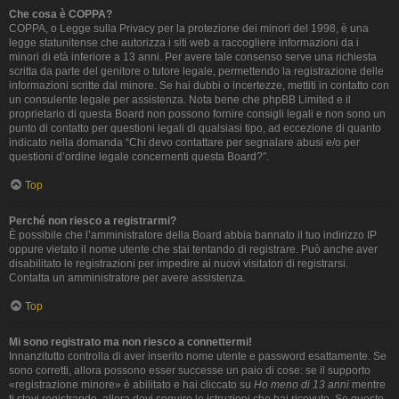
Che cosa è COPPA?
COPPA, o Legge sulla Privacy per la protezione dei minori del 1998, è una
legge statunitense che autorizza i siti web a raccogliere informazioni da i
minori di età inferiore a 13 anni. Per avere tale consenso serve una richiesta
scritta da parte del genitore o tutore legale, permettendo la registrazione delle
informazioni scritte dal minore. Se hai dubbi o incertezze, mettiti in contatto con
un consulente legale per assistenza. Nota bene che phpBB Limited e il
proprietario di questa Board non possono fornire consigli legali e non sono un
punto di contatto per questioni legali di qualsiasi tipo, ad eccezione di quanto
indicato nella domanda “Chi devo contattare per segnalare abusi e/o per
questioni d’ordine legale concernenti questa Board?”.
Top
Perché non riesco a registrarmi?
È possibile che l’amministratore della Board abbia bannato il tuo indirizzo IP
oppure vietato il nome utente che stai tentando di registrare. Può anche aver
disabilitato le registrazioni per impedire ai nuovi visitatori di registrarsi.
Contatta un amministratore per avere assistenza.
Top
Mi sono registrato ma non riesco a connettermi!
Innanzitutto controlla di aver inserito nome utente e password esattamente. Se
sono corretti, allora possono esser successe un paio di cose: se il supporto
«registrazione minore» è abilitato e hai cliccato su
Ho meno di 13 anni
mentre