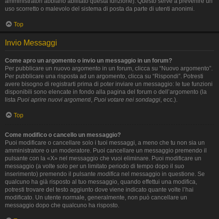
amministratori abbiano abilitato questa funzione). Questo serve a prevenire un
uso scorretto o malevolo del sistema di posta da parte di utenti anonimi.
Top
Invio Messaggi
Come apro un argomento o invio un messaggio in un forum?
Per pubblicare un nuovo argomento in un forum, clicca su “Nuovo argomento”.
Per pubblicare una risposta ad un argomento, clicca su “Rispondi”. Potresti
avere bisogno di registrarti prima di poter inviare un messaggio: le tue funzioni
disponibili sono elencate in fondo alla pagina del forum o dell’argomento (la
lista
Puoi aprire nuovi argomenti
,
Puoi votare nei sondaggi
, ecc.).
Top
Come modifico o cancello un messaggio?
Puoi modificare o cancellare solo i tuoi messaggi, a meno che tu non sia un
amministratore o un moderatore. Puoi cancellare un messaggio premendo il
pulsante con la «X» nel messaggio che vuoi eliminare. Puoi modificare un
messaggio (a volte solo per un limitato periodo di tempo dopo il suo
inserimento) premendo il pulsante
modifica
nel messaggio in questione. Se
qualcuno ha già risposto al tuo messaggio, quando effettui una modifica,
potresti trovare del testo aggiunto dove viene indicato quante volte l’hai
modificato. Un utente normale, generalmente, non può cancellare un
messaggio dopo che qualcuno ha risposto.