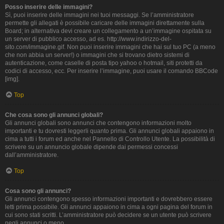
Posso inserire delle immagini?
Sì, puoi inserire delle immagini nei tuoi messaggi. Se l’amministratore
permette gli allegati è possibile caricare delle immagini direttamente sulla
Board; in alternativa devi creare un collegamento a un’immagine ospitata su
un server di pubblico accesso, ad es. http://www.indirizzo-del-
sito.com/immagine.gif. Non puoi inserire immagini che hai sul tuo PC (a meno
che non abbia un server!) o immagini che si trovano dietro sistemi di
autenticazione, come caselle di posta tipo yahoo o hotmail, siti protetti da
codici di accesso, ecc. Per inserire l’immagine, puoi usare il comando BBCode
[img].
Top
Che cosa sono gli annunci globali?
Gli annunci globali sono annunci che contengono informazioni molto
importanti e tu dovresti leggerli quanto prima. Gli annunci globali appaiono in
cima a tutti i forum ed anche nel Pannello di Controllo Utente. La possibilità di
scrivere su un annuncio globale dipende dai permessi concessi
dall’amministratore.
Top
Cosa sono gli annunci?
Gli annunci contengono spesso informazioni importanti e dovrebbero essere
letti prima possibile. Gli annunci appaiono in cima a ogni pagina del forum in
cui sono stati scritti. L’amministratore può decidere se un utente può scrivere
negli annunci o meno.