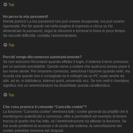
Top
Ho perso la mia password!
Niente panico! La tua password non può essere recuperata, ma può essere
rigenerata. Per far questo vai nella pagina di ingresso e clicca su
Ho
dimenticato la password
, segui le istruzioni e tornerai in linea in poco tempo.
Se riscontri difficoltà, contatta l’amministratore.
Top
Perché vengo disconnesso automaticamente?
Se non selezioni
Ricordami
quando effettui il login, il sistema ti terrà connesso
per un periodo prestabilito. Questo serve a evitare che qualcuno possa usare il
tuo nome utente. Per rimanere connesso, seleziona l’opzione quando entri, ma
ricorda che questo non è consigliato se ti colleghi da un PC usato anche da
altri, ad es. in biblioteca, Internet point, università, ecc. Se non vedi il checkbox,
significa che un amministratore ha disabilitato questa caratteristica.
Top
Che cosa provoca il comando “Cancella cookie”?
La funzione “Cancella cookie” eliminerà tutti i cookie generati da phpBB che ti
mantengono autenticato e connesso, oltre a permetterti ad esempio di tenere
traccia di quello che hai letto, se l’amministrazione ha attivato la funzione. Se
hai avuto problemi di accesso o di uscita dal sistema, la cancellazione dei
cookie potrebbe risolvere tali disguidi.