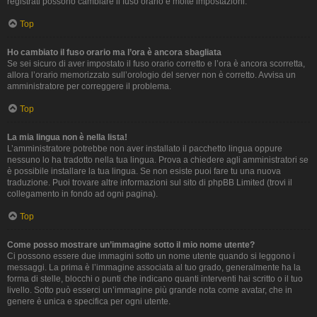
registrati possono cambiare il fuso orario e molte impostazioni.
Top
Ho cambiato il fuso orario ma l’ora è ancora sbagliata
Se sei sicuro di aver impostato il fuso orario corretto e l’ora è ancora scorretta,
allora l’orario memorizzato sull’orologio del server non è corretto. Avvisa un
amministratore per correggere il problema.
Top
La mia lingua non è nella lista!
L’amministratore potrebbe non aver installato il pacchetto lingua oppure
nessuno lo ha tradotto nella tua lingua. Prova a chiedere agli amministratori se
è possibile installare la tua lingua. Se non esiste puoi fare tu una nuova
traduzione. Puoi trovare altre informazioni sul sito di phpBB Limited (trovi il
collegamento in fondo ad ogni pagina).
Top
Come posso mostrare un’immagine sotto il mio nome utente?
Ci possono essere due immagini sotto un nome utente quando si leggono i
messaggi. La prima è l’immagine associata al tuo grado, generalmente ha la
forma di stelle, blocchi o punti che indicano quanti interventi hai scritto o il tuo
livello. Sotto può esserci un’immagine più grande nota come avatar, che in
genere è unica e specifica per ogni utente.