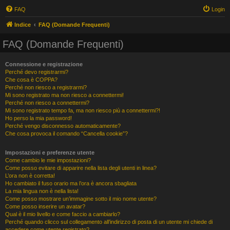
FAQ
Login
Indice
FAQ (Domande Frequenti)
FAQ (Domande Frequenti)
Connessione e registrazione
Perché devo registrarmi?
Che cosa è COPPA?
Perché non riesco a registrarmi?
Mi sono registrato ma non riesco a connettermi!
Perché non riesco a connettermi?
Mi sono registrato tempo fa, ma non riesco più a connettermi?!
Ho perso la mia password!
Perché vengo disconnesso automaticamente?
Che cosa provoca il comando “Cancella cookie”?
Impostazioni e preferenze utente
Come cambio le mie impostazioni?
Come posso evitare di apparire nella lista degli utenti in linea?
L’ora non è corretta!
Ho cambiato il fuso orario ma l’ora è ancora sbagliata
La mia lingua non è nella lista!
Come posso mostrare un’immagine sotto il mio nome utente?
Come posso inserire un avatar?
Qual è il mio livello e come faccio a cambiarlo?
Perché quando clicco sul collegamento all’indirizzo di posta di un utente mi chiede di
accedere come utente registrato?