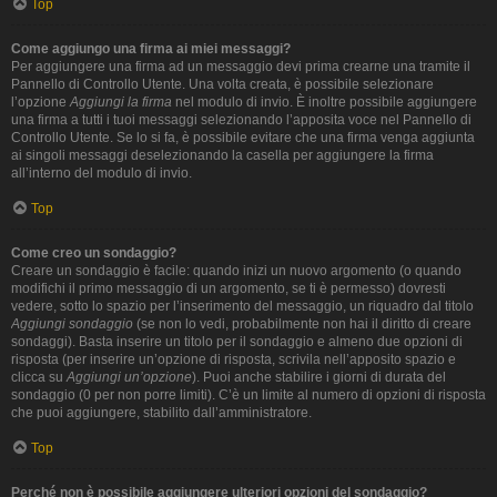
Top
Come aggiungo una firma ai miei messaggi?
Per aggiungere una firma ad un messaggio devi prima crearne una tramite il
Pannello di Controllo Utente. Una volta creata, è possibile selezionare
l’opzione
Aggiungi la firma
nel modulo di invio. È inoltre possibile aggiungere
una firma a tutti i tuoi messaggi selezionando l’apposita voce nel Pannello di
Controllo Utente. Se lo si fa, è possibile evitare che una firma venga aggiunta
ai singoli messaggi deselezionando la casella per aggiungere la firma
all’interno del modulo di invio.
Top
Come creo un sondaggio?
Creare un sondaggio è facile: quando inizi un nuovo argomento (o quando
modifichi il primo messaggio di un argomento, se ti è permesso) dovresti
vedere, sotto lo spazio per l’inserimento del messaggio, un riquadro dal titolo
Aggiungi sondaggio
(se non lo vedi, probabilmente non hai il diritto di creare
sondaggi). Basta inserire un titolo per il sondaggio e almeno due opzioni di
risposta (per inserire un’opzione di risposta, scrivila nell’apposito spazio e
clicca su
Aggiungi un’opzione
). Puoi anche stabilire i giorni di durata del
sondaggio (0 per non porre limiti). C’è un limite al numero di opzioni di risposta
che puoi aggiungere, stabilito dall’amministratore.
Top
Perché non è possibile aggiungere ulteriori opzioni del sondaggio?