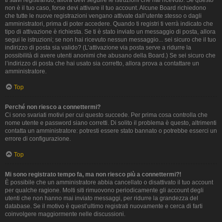
ti stavi registrando, allora devi seguire le istruzioni che hai ricevuto. Se questo
non è il tuo caso, forse devi attivare il tuo account. Alcune Board richiedono
che tutte le nuove registrazioni vengano attivate dall’utente stesso o dagli
amministratori, prima di poter accedere. Quando ti registri ti verrà indicato che
tipo di attivazione è richiesta. Se ti è stato inviato un messaggio di posta, allora
segui le istruzioni; se non hai ricevuto nessun messaggio... sei sicuro che il tuo
indirizzo di posta sia valido? (L’attivazione via posta serve a ridurre la
possibilità di avere utenti anonimi che abusano della Board.) Se sei sicuro che
l’indirizzo di posta che hai usato sia corretto, allora prova a contattare un
amministratore.
Top
Perché non riesco a connettermi?
Ci sono svariati motivi per cui questo succede. Per prima cosa controlla che
nome utente e password siano corretti. Di solito il problema è questo, altrimenti
contatta un amministratore: potresti essere stato bannato o potrebbe esserci un
errore di configurazione.
Top
Mi sono registrato tempo fa, ma non riesco più a connettermi?!
È possibile che un amministratore abbia cancellato o disattivato il tuo account
per qualche ragione. Molti siti rimuovono periodicamente gli account degli
utenti che non hanno mai inviato messaggi, per ridurre la grandezza del
database. Se il motivo è quest’ultimo registrati nuovamente e cerca di farti
coinvolgere maggiormente nelle discussioni.