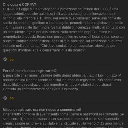
Che cosa è COPPA?
COPPA, o Legge sulla Privacy per la protezione dei minori del 1998, è una
legge statunitense che autorizza i siti web a raccogliere informazioni da i
minori di età inferiore a 13 anni. Per avere tale consenso serve una richiesta
scritta da parte del genitore o tutore legale, permettendo la registrazione delle
informazioni scritte dal minore. Se hai dubbi o incertezze, mettiti in contatto con
un consulente legale per assistenza. Nota bene che phpBB Limited e il
proprietario di questa Board non possono fornire consigli legali e non sono un
punto di contatto per questioni legali di qualsiasi tipo, ad eccezione di quanto
indicato nella domanda “Chi devo contattare per segnalare abusi e/o per
questioni d’ordine legale concernenti questa Board?”.
Top
Perché non riesco a registrarmi?
È possibile che l’amministratore della Board abbia bannato il tuo indirizzo IP
oppure vietato il nome utente che stai tentando di registrare. Può anche aver
disabilitato le registrazioni per impedire ai nuovi visitatori di registrarsi.
Contatta un amministratore per avere assistenza.
Top
Mi sono registrato ma non riesco a connettermi!
Innanzitutto controlla di aver inserito nome utente e password esattamente. Se
sono corretti, allora possono esser successe un paio di cose: se il supporto
«registrazione minore» è abilitato e hai cliccato su
Ho meno di 13 anni
mentre