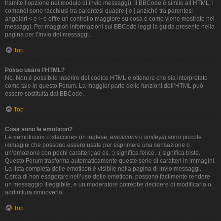
tramite l’opzione nel modulo di invio messaggi). Il BBCode è simile all’HTML, i
comandi sono racchiusi tra parentesi quadre [ e ] anziché tra parentesi
angolari < e > e offre un controllo maggiore su cosa e come viene mostrato nei
messaggi. Per maggiori informazioni sul BBCode leggi la guida presente nella
pagina per l’invio dei messaggi.
Top
Posso usare l’HTML?
No. Non è possibile inserire del codice HTML e ottenere che sia interpretato
come tale in questo Forum. La maggior parte delle funzioni dell’HTML può
essere sostituita dal BBCode.
Top
Cosa sono le emoticon?
Le «emoticon» o «faccine» (in inglese,
emoticons
o
smileys
) sono piccole
immagini che possono essere usate per esprimere una sensazione o
un’emozione con pochi caratteri; ad es. :) significa felice, :( significa triste.
Questo Forum trasforma automaticamente queste serie di caratteri in immagini.
La lista completa delle emoticon è visibile nella pagina di invio messaggi.
Cerca di non esagerare nell’uso delle emoticon, possono facilmente rendere
un messaggio illeggibile, e un moderatore potrebbe decidere di modificarlo o
addirittura rimuoverlo.
Top