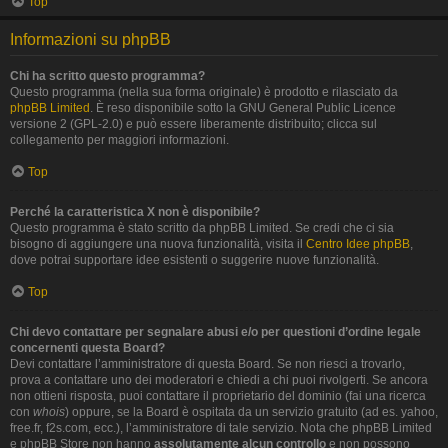
Top
Informazioni su phpBB
Chi ha scritto questo programma?
Questo programma (nella sua forma originale) è prodotto e rilasciato da
phpBB Limited
. È reso disponibile sotto la GNU General Public Licence
versione 2 (GPL-2.0) e può essere liberamente distribuito; clicca sul
collegamento per maggiori informazioni.
Top
Perché la caratteristica X non è disponibile?
Questo programma è stato scritto da phpBB Limited. Se credi che ci sia
bisogno di aggiungere una nuova funzionalità, visita il
Centro Idee phpBB
,
dove potrai supportare idee esistenti o suggerire nuove funzionalità.
Top
Chi devo contattare per segnalare abusi e/o per questioni d’ordine legale
concernenti questa Board?
Devi contattare l’amministratore di questa Board. Se non riesci a trovarlo,
prova a contattare uno dei moderatori e chiedi a chi puoi rivolgerti. Se ancora
non ottieni risposta, puoi contattare il proprietario del dominio (fai una ricerca
con
whois
) oppure, se la Board è ospitata da un servizio gratuito (ad es. yahoo,
free.fr, f2s.com, ecc.), l’amministratore di tale servizio. Nota che phpBB Limited
e phpBB Store non hanno
assolutamente alcun controllo
e non possono